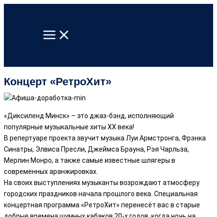
Перейти
к
содержимому
Концерт «РетроХит»
«Диксиленд Минск» – это джаз-бэнд, исполняющий
популярные музыкальные хиты XX века!
В репертуаре проекта звучит музыка Луи Армстронга, Фрэнка
Синатры, Элвиса Пресли, Джеймса Брауна, Рэя Чарльза,
Мерлин Монро, а также самые известные шлягеры в
современных аранжировках.
На своих выступлениях музыканты возрождают атмосферу
городских праздников начала прошлого века. Специальная
концертная программа «РетроХит» перенесёт вас в старые
добрые времена шумных кабаков 20-х годов, когда ночь на