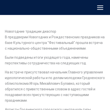
Перейти
к
содержимому
Новогодние традиции диаспор
В преддверии Новогодних и Рождественских праздников на
базе Культурного центра "Фестивальный" прошла встреча
с национально-общественными объединениями.
Были подведены итоги уходящего года, намечены
перспективы сотрудничества на следующих год.
На встрече присутствовал начальник Главного управления
идеологической работы и по делам молодежи Гродненского
облисполкома Игорь Михайлович Булавко, который
обратился с приветственным словом в адрес гостей и
поздравил всех присутствующих с наступающими
праздниками.
Артисты Гродненского городского центра культуры