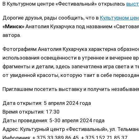
В Культурном центре «Фестивальный» открылась
выст
Дорогие друзья, рады сообщить, что в
Культурном це
«Минск»
Анатолия Кухарчука под названием «Световая
автора.
Фотографиям Анатолия Кухарчука характерна образност
использования освещённости в утреннее и вечернее вр
фрагменты и детали, здесь запечатлена игра света и
от увиденной красоты, которую таит в себе первоздан
Приглашаем посетить выставку и получить незабывае
Дата открытия: 5 апреля 2024 года
Время открытия: 17:30
Даты проведения: 5-30 апреля 2024 года
Адрес: Культурный центр «Фестивальный», ул. Тельмана
Инфолиния: + 375 33 389 86 45, + 375 152 71 85 37