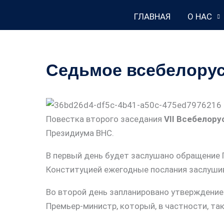
Перейти
ГЛАВНАЯ
О НАС
к
содержимому
Седьмое всебелорус
Повестка второго заседания
VII Всебелору
Президиума ВНС.
В первый день будет заслушано обращение 
Конституцией ежегодные послания заслуши
Во второй день запланировано утверждение
Премьер-министр, который, в частности, т