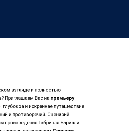
жском взгляде и полностью
тв? Приглашаем Вас на
премьеру
 глубокое и искреннее путешествие
ний и противоречий. Сценарий
ам произведения Габриэля Барилли
аптирован режиссером
Сергеем