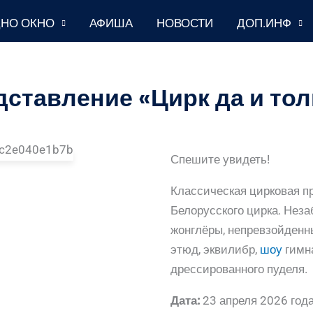
НО ОКНО
АФИША
НОВОСТИ
ДОП.ИНФ
дставление «Цирк да и тол
Спешите увидеть!
Классическая цирковая п
Белорусского цирка. Нез
жонглёры, непревзойденн
этюд, эквилибр,
шоу
гимна
дрессированного пуделя.
Дата:
23 апреля 2026 год