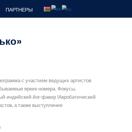
ПАРТНЕРЫ
ько»
рограмма с участием ведущих артистов
абываемые яркие номера. Фокусы,
ый индийский йог-факир !Акробатический
стов, а также выступление
а