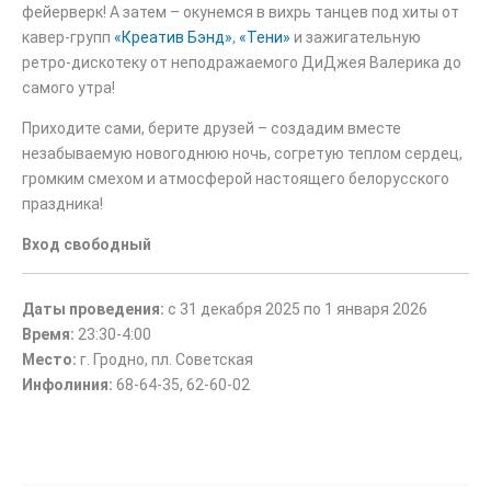
фейерверк! А затем – окунемся в вихрь танцев под хиты от
кавер-групп
«Креатив Бэнд»
,
«Тени»
и зажигательную
ретро-дискотеку от неподражаемого ДиДжея Валерика до
самого утра!
Приходите сами, берите друзей – создадим вместе
незабываемую новогоднюю ночь, согретую теплом сердец,
громким смехом и атмосферой настоящего белорусского
праздника!
Вход свободный
Даты проведения:
с 31 декабря 2025 по 1 января 2026
Время:
23:30-4:00
Место:
г. Гродно, пл. Советская
Инфолиния:
68-64-35, 62-60-02