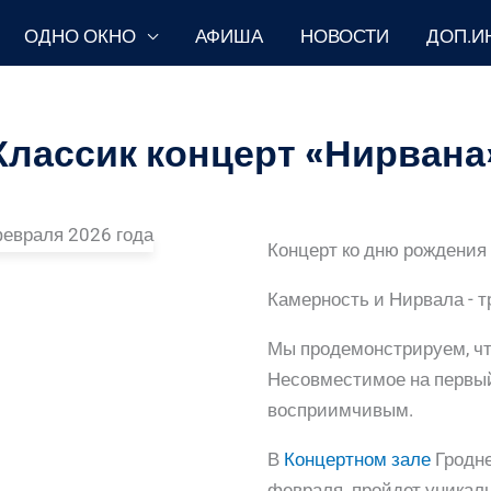
ОДНО ОКНО
АФИША
НОВОСТИ
ДОП.И
Классик концерт «Нирвана
Концерт ко дню рождения 
Камерность и Нирвала - т
Мы продемонстрируем, что
Несовместимое на первый
восприимчивым.
В
Концертном зале
Гродне
февраля пройдет уникальн