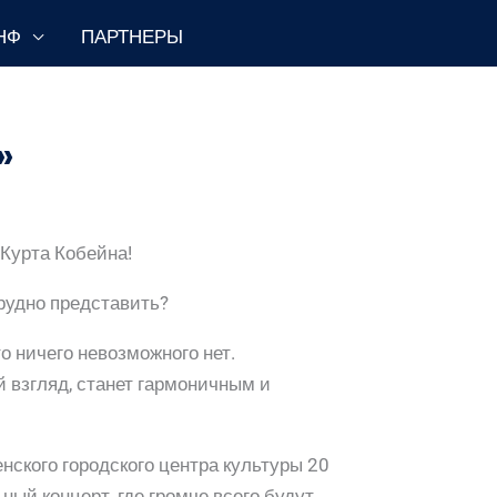
НФ
ПАРТНЕРЫ
»
Курта Кобейна!
рудно представить?
 ничего невозможного нет.
 взгляд, станет гармоничным и
нского городского центра культуры 20
ый концерт, где громче всего будут