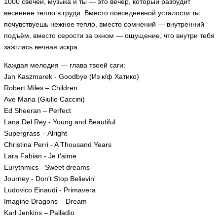
1000 свечей, музыка и ты — это вечер, который разбудит
весеннее тепло в груди. Вместо повседневной усталости ты
почувствуешь нежное тепло, вместо сомнений — внутренний
подъём, вместо серости за окном — ощущение, что внутри тебя
зажглась вечная искра.
Каждая мелодия — глава твоей саги:
Jan Kaszmarek - Goodbye (Из к/ф Хатико)
Robert Miles – Children
Ave Maria (Giulio Caccini)
Ed Sheeran – Perfect
Lana Del Rey - Young and Beautiful
Supergrass – Alright
Christina Perri - A Thousand Years
Lara Fabian - Je t'aime
Eurythmics - Sweet dreams
Journey - Don't Stop Believin'
Ludovico Einaudi - Primavera
Imagine Dragons – Dream
Karl Jenkins – Palladio