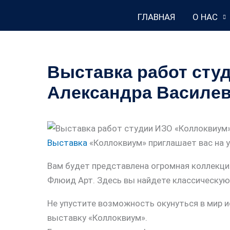
Перейти
ГЛАВНАЯ
О НАС
к
содержимому
Выставка работ сту
Александра Василе
Выставка
«Коллоквиум» приглашает вас на 
Вам будет представлена огромная коллекци
Флюид Арт. Здесь вы найдете классическую
Не упустите возможность окунуться в мир и
выставку «Коллоквиум».