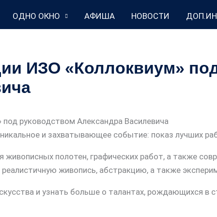
ОДНО ОКНО
АФИША
НОВОСТИ
ДОП.И
дии ИЗО «Коллоквиум» по
вича
уникальное и захватывающее событие: показ лучших ра
я живописных полотен, графических работ, а также сов
 реалистичную живопись, абстракцию, а также экспери
скусства и узнать больше о талантах, рождающихся в с