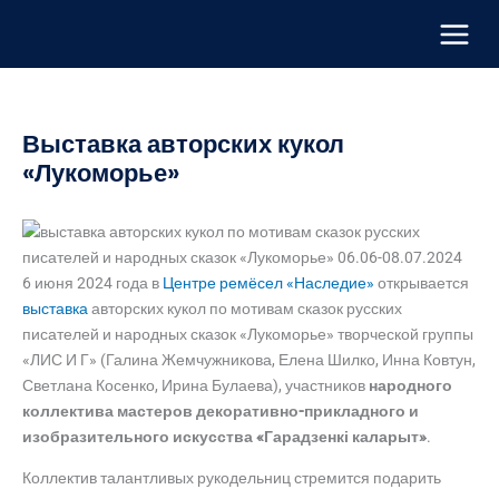
Перейти
к
содержимому
Выставка авторских кукол
«Лукоморье»
6 июня 2024 года в
Центре ремёсел «Наследие»
открывается
выставка
авторских кукол по мотивам сказок русских
писателей и народных сказок «Лукоморье» творческой группы
«ЛИС И Г» (Галина Жемчужникова, Елена Шилко, Инна Ковтун,
Светлана Косенко, Ирина Булаева), участников
народного
коллектива мастеров декоративно-прикладного и
изобразительного искусства «Гарадзенкі каларыт»
.
Коллектив талантливых рукодельниц стремится подарить