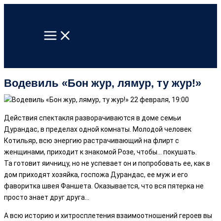
Перейти
к
содержимому
Водевиль «Бон жур, лямур, ту жур!»
Действия спектакля разворачиваются в доме семьи
Дурандас, в пределах одной комнаты. Молодой человек
Котильяр, всю энергию растрачивающий на флирт с
женщинами, приходит к знакомой Розе, чтобы… покушать.
Та готовит яичницу, но не успевает он и попробовать ее, как в
дом приходят хозяйка, госпожа Дурандас, ее муж и его
фаворитка швея Фаншета. Оказывается, что вся пятерка не
просто знает друг друга...
А всю историю и хитросплетения взаимоотношений героев вы